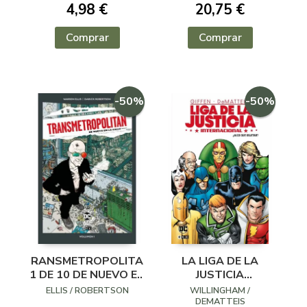
4,98 €
20,75 €
Comprar
Comprar
-50%
-50%
TRANSMETROPOLITAN
LA LIGA DE LA
1 DE 10 DE NUEVO EN
JUSTICIA
LA CALLE (DC POCKET)
INTERNACIONAL 1
ELLIS / ROBERTSON
WILLINGHAM /
DE 8 ¿ALGO QUE
DEMATTEIS