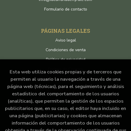
Formulario de contacto
PÁGINAS LEGALES
Aviso legal
Condiciones de venta
Política de privacidad
Política de Cookies
Esta web utiliza cookies propias y de terceros que
permiten al usuario la navegación a través de una
página web (técnicas), para el seguimiento y análisis
ATENCIÓN AL CLIENTE
estadístico del comportamiento de los usuarios
Quiénes somos
(analíticas), que permiten la gestión de los espacios
publicitarios que, en su caso, el editor haya incluido en
Pedidos especiales
una página (publicitarias) y cookies que almacenan
Formulario de desistimiento
información del comportamiento de los usuarios
obtenida a través de la observación continuada de sus