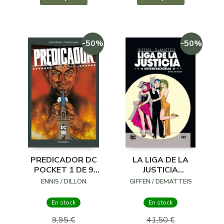
-50%
-50%
PREDICADOR DC
LA LIGA DE LA
POCKET 1 DE 9
JUSTICIA
RUMBO A TEXAS
INTERNACIONAL 2
ENNIS / DILLON
GIFFEN / DEMATTEIS
DE 8: BIALYA, MI
BIALYA
En stock
En stock
9,95 €
41,50 €