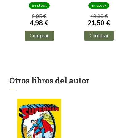
OBJETAR?
En stock
En stock
9,95 €
43,00 €
4,98 €
21,50 €
Comprar
Comprar
Otros libros del autor