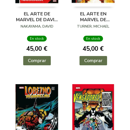
EL ARTE DE
EL ARTE EN
MARVEL DE DAVID
MARVEL DE
NAKAYAMA
MICHAEL TURNER
NAKAYAMA, DAVID
TURNER, MICHAEL
En stock
En stock
45,00 €
45,00 €
Comprar
Comprar