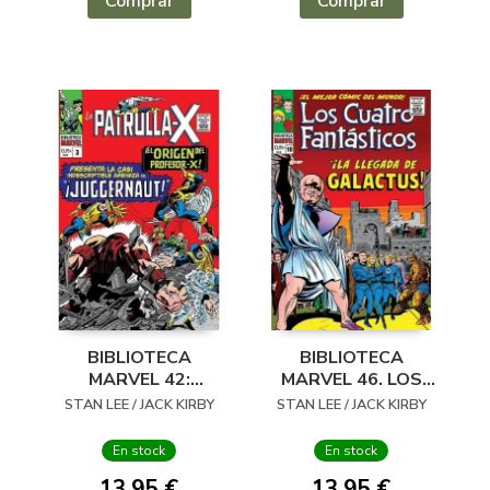
Comprar
Comprar
BIBLIOTECA
BIBLIOTECA
MARVEL 42:
MARVEL 46. LOS
PATRULLA X 3
CUATRO
STAN LEE / JACK KIRBY
STAN LEE / JACK KIRBY
FANTASTICOS 10
En stock
En stock
13,95 €
13,95 €