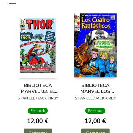
BIBLIOTECA
BIBLIOTECA
MARVEL 03. EL
MARVEL LOS
PODEROSO THOR
CUATRO
STAN LEE / JACK KIRBY
STAN LEE / JACK KIRBY
01
FANTASTICOS 9
En stock
En stock
12,00 €
12,00 €