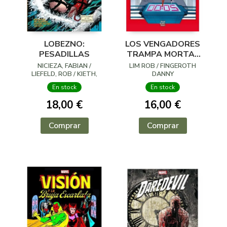
LOBEZNO:
LOS VENGADORES
PESADILLAS
TRAMPA MORTAL
LA BOVEDA
NICIEZA, FABIAN /
LIM ROB / FINGEROTH
LIEFELD, ROB / KIETH,
DANNY
SAM / VVAA
En stock
En stock
18,00 €
16,00 €
Comprar
Comprar