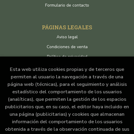
Formulario de contacto
PÁGINAS LEGALES
Aviso legal
Condiciones de venta
Política de privacidad
Política de Cookies
Esta web utiliza cookies propias y de terceros que
permiten al usuario la navegación a través de una
página web (técnicas), para el seguimiento y análisis
ATENCIÓN AL CLIENTE
estadístico del comportamiento de los usuarios
Quiénes somos
(analíticas), que permiten la gestión de los espacios
publicitarios que, en su caso, el editor haya incluido en
Pedidos especiales
una página (publicitarias) y cookies que almacenan
Formulario de desistimiento
información del comportamiento de los usuarios
obtenida a través de la observación continuada de sus