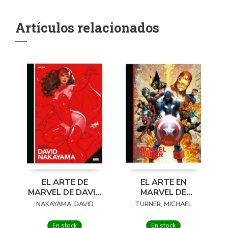
Artículos relacionados
EL ARTE DE
EL ARTE EN
MARVEL DE DAVID
MARVEL DE
NAKAYAMA
MICHAEL TURNER
NAKAYAMA, DAVID
TURNER, MICHAEL
En stock
En stock