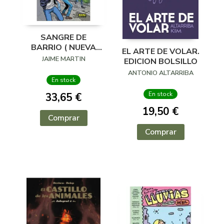
SANGRE DE
BARRIO ( NUEVA
EL ARTE DE VOLAR.
EDICION )
JAIME MARTIN
EDICION BOLSILLO
ANTONIO ALTARRIBA
En stock
En stock
33,65 €
19,50 €
Comprar
Comprar