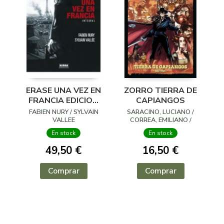
ERASE UNA VEZ EN
ZORRO TIERRA DE
FRANCIA EDICION
CAPIANGOS
INTEGRAL
FABIEN NURY / SYLVAIN
SARACINO, LUCIANO /
VALLEE
CORREA, EMILIANO /
EXEQUIEL, FERNANDEZ
En stock
En stock
ROEL
49,50 €
16,50 €
Comprar
Comprar