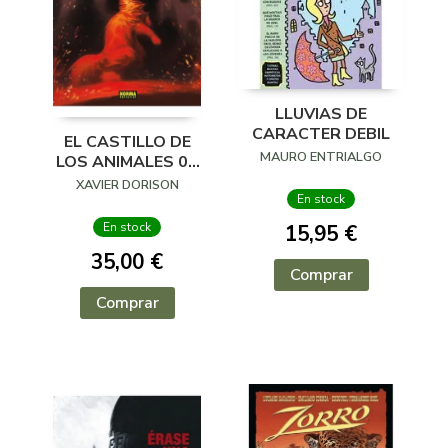
LLUVIAS DE
CARACTER DEBIL
EL CASTILLO DE
MAURO ENTRIALGO
LOS ANIMALES 02
DE 02 INTEGRAL
XAVIER DORISON
En stock
En stock
15,95 €
35,00 €
Comprar
Comprar