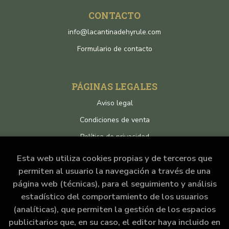
CONTACTO
info@lacantinadehyrule.com
Formulario de contacto
PÁGINAS LEGALES
Aviso legal
Condiciones de venta
Política de privacidad
Política de Cookies
Esta web utiliza cookies propias y de terceros que
permiten al usuario la navegación a través de una
página web (técnicas), para el seguimiento y análisis
ATENCIÓN AL CLIENTE
estadístico del comportamiento de los usuarios
Quiénes somos
(analíticas), que permiten la gestión de los espacios
publicitarios que, en su caso, el editor haya incluido en
Pedidos especiales