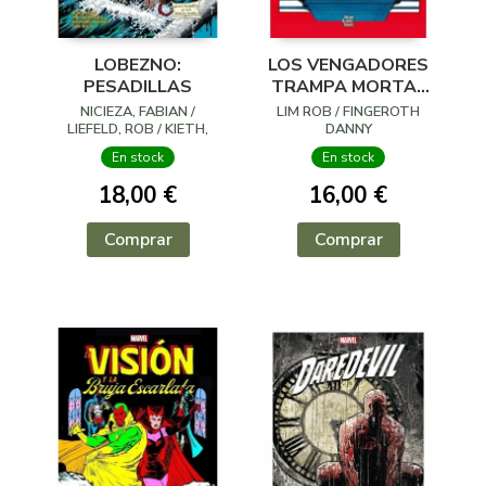
LOBEZNO:
LOS VENGADORES
PESADILLAS
TRAMPA MORTAL
LA BOVEDA
NICIEZA, FABIAN /
LIM ROB / FINGEROTH
LIEFELD, ROB / KIETH,
DANNY
SAM / VVAA
En stock
En stock
18,00 €
16,00 €
Comprar
Comprar