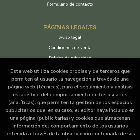
Formulario de contacto
PÁGINAS LEGALES
Aviso legal
Condiciones de venta
Política de privacidad
Política de Cookies
Esta web utiliza cookies propias y de terceros que
permiten al usuario la navegación a través de una
página web (técnicas), para el seguimiento y análisis
ATENCIÓN AL CLIENTE
estadístico del comportamiento de los usuarios
Quiénes somos
(analíticas), que permiten la gestión de los espacios
publicitarios que, en su caso, el editor haya incluido en
Pedidos especiales
una página (publicitarias) y cookies que almacenan
Formulario de desistimiento
información del comportamiento de los usuarios
obtenida a través de la observación continuada de sus