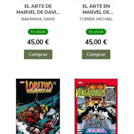
EL ARTE DE
EL ARTE EN
MARVEL DE DAVID
MARVEL DE
NAKAYAMA
MICHAEL TURNER
NAKAYAMA, DAVID
TURNER, MICHAEL
En stock
En stock
45,00 €
45,00 €
Comprar
Comprar