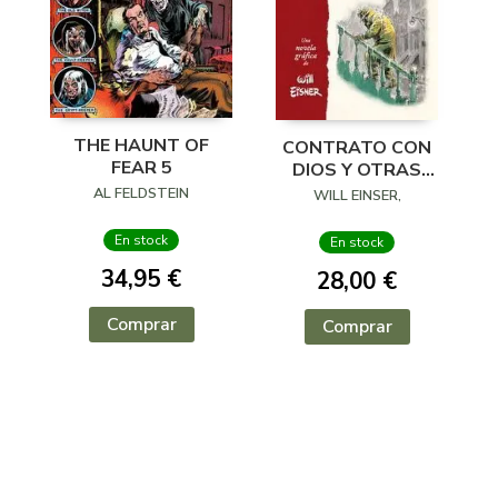
THE HAUNT OF
CONTRATO CON
FEAR 5
DIOS Y OTRAS
HISTORIAS DE LOS
AL FELDSTEIN
WILL EINSER,
TENEMENTS
En stock
En stock
34,95 €
28,00 €
Comprar
Comprar