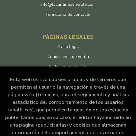
info@lacantinadehyrule.com
Formulario de contacto
PÁGINAS LEGALES
Aviso legal
Condiciones de venta
Política de privacidad
Política de Cookies
Esta web utiliza cookies propias y de terceros que
permiten al usuario la navegación a través de una
página web (técnicas), para el seguimiento y análisis
ATENCIÓN AL CLIENTE
estadístico del comportamiento de los usuarios
Quiénes somos
(analíticas), que permiten la gestión de los espacios
publicitarios que, en su caso, el editor haya incluido en
Pedidos especiales
una página (publicitarias) y cookies que almacenan
Formulario de desistimiento
información del comportamiento de los usuarios