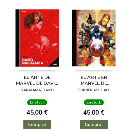
EL ARTE DE
EL ARTE EN
MARVEL DE DAVID
MARVEL DE
NAKAYAMA
MICHAEL TURNER
NAKAYAMA, DAVID
TURNER, MICHAEL
En stock
En stock
45,00 €
45,00 €
Comprar
Comprar