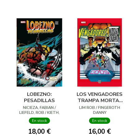
LOBEZNO:
LOS VENGADORES
PESADILLAS
TRAMPA MORTAL
LA BOVEDA
NICIEZA, FABIAN /
LIM ROB / FINGEROTH
LIEFELD, ROB / KIETH,
DANNY
SAM / VVAA
En stock
En stock
18,00 €
16,00 €