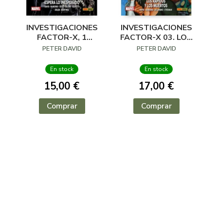
INVESTIGACIONES
INVESTIGACIONES
FACTOR-X, 1
FACTOR-X 03. LOS
ESPERA LO
RAPIDOS Y LOS
PETER DAVID
PETER DAVID
INESPERADO
MUE
(NUEVO PVP)
En stock
En stock
15,00 €
17,00 €
Comprar
Comprar