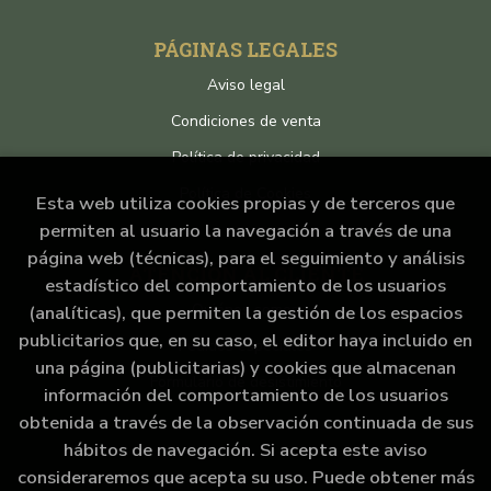
PÁGINAS LEGALES
Aviso legal
Condiciones de venta
Política de privacidad
Política de Cookies
Esta web utiliza cookies propias y de terceros que
permiten al usuario la navegación a través de una
página web (técnicas), para el seguimiento y análisis
ATENCIÓN AL CLIENTE
estadístico del comportamiento de los usuarios
Quiénes somos
(analíticas), que permiten la gestión de los espacios
publicitarios que, en su caso, el editor haya incluido en
Pedidos especiales
una página (publicitarias) y cookies que almacenan
Formulario de desistimiento
información del comportamiento de los usuarios
obtenida a través de la observación continuada de sus
hábitos de navegación. Si acepta este aviso
consideraremos que acepta su uso. Puede obtener más