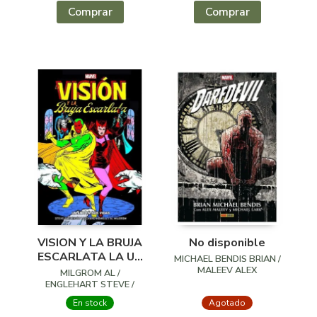
Comprar
Comprar
VISION Y LA BRUJA
No disponible
ESCARLATA LA UN
MICHAEL BENDIS BRIAN /
AÑO EN SUS VIDAS
MALEEV ALEX
MILGROM AL /
ENGLEHART STEVE /
HOWELL RICHARD
En stock
Agotado