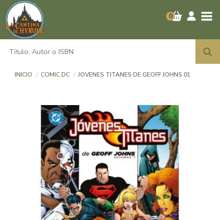
Tog
0
INICIO
COMIC DC
JOVENES TITANES DE GEOFF JOHNS 01