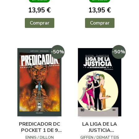
13,95 €
13,95 €
Comprar
Comprar
-50%
-50%
PREDICADOR DC
LA LIGA DE LA
POCKET 1 DE 9
JUSTICIA
RUMBO A TEXAS
INTERNACIONAL 2
ENNIS / DILLON
GIFFEN / DEMATTEIS