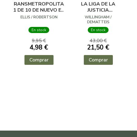
TRANSMETROPOLITAN
LA LIGA DE LA
1 DE 10 DE NUEVO EN
JUSTICIA
LA CALLE (DC POCKET)
INTERNACIONAL 1
ELLIS / ROBERTSON
WILLINGHAM /
DE 8 ¿ALGO QUE
DEMATTEIS
OBJETAR?
En stock
En stock
9,95 €
43,00 €
4,98 €
21,50 €
Comprar
Comprar