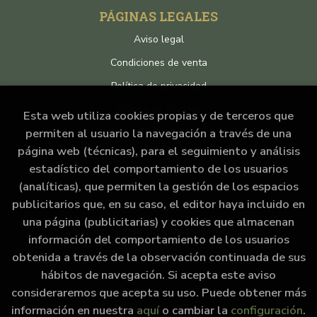
PÁGINAS LEGALES
Aviso legal
Condiciones de venta
Política de privacidad
Política de Cookies
Esta web utiliza cookies propias y de terceros que
permiten al usuario la navegación a través de una
página web (técnicas), para el seguimiento y análisis
ATENCIÓN AL CLIENTE
estadístico del comportamiento de los usuarios
Quiénes somos
(analíticas), que permiten la gestión de los espacios
publicitarios que, en su caso, el editor haya incluido en
Pedidos especiales
una página (publicitarias) y cookies que almacenan
Formulario de desistimiento
información del comportamiento de los usuarios
obtenida a través de la observación continuada de sus
hábitos de navegación. Si acepta este aviso
consideraremos que acepta su uso. Puede obtener más
información en nuestra
aquí
o cambiar la
configuración
.
2026 ©
La cantina de Hyrule
. Todos los Derechos