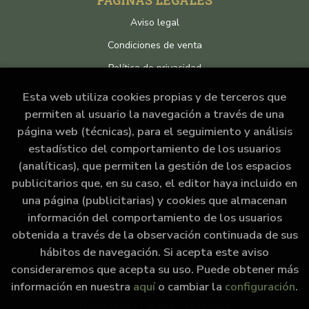
PÁGINAS LEGALES
Aviso legal
Condiciones de venta
Política de privacidad
Política de Cookies
Esta web utiliza cookies propias y de terceros que
permiten al usuario la navegación a través de una
página web (técnicas), para el seguimiento y análisis
ATENCIÓN AL CLIENTE
estadístico del comportamiento de los usuarios
Quiénes somos
(analíticas), que permiten la gestión de los espacios
publicitarios que, en su caso, el editor haya incluido en
Pedidos especiales
una página (publicitarias) y cookies que almacenan
Formulario de desistimiento
información del comportamiento de los usuarios
obtenida a través de la observación continuada de sus
hábitos de navegación. Si acepta este aviso
consideraremos que acepta su uso. Puede obtener más
información en nuestra
aquí
o cambiar la
configuración
.
2026 ©
La cantina de Hyrule
. Todos los Derechos
Reservados |
Grupo Trevenque