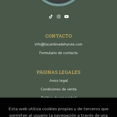
CONTACTO
info@lacantinadehyrule.com
Formulario de contacto
PÁGINAS LEGALES
Aviso legal
Condiciones de venta
Política de privacidad
Política de Cookies
Esta web utiliza cookies propias y de terceros que
permiten al usuario la navegación a través de una