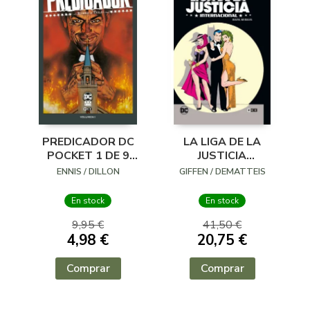
PREDICADOR DC
LA LIGA DE LA
POCKET 1 DE 9
JUSTICIA
RUMBO A TEXAS
INTERNACIONAL 2
ENNIS / DILLON
GIFFEN / DEMATTEIS
DE 8: BIALYA, MI
BIALYA
En stock
En stock
9,95 €
41,50 €
4,98 €
20,75 €
Comprar
Comprar