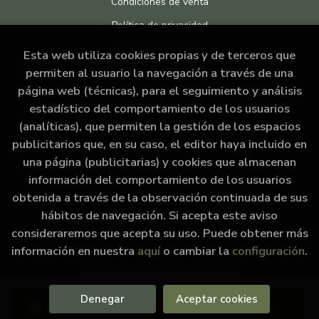
Condiciones de venta
Política de privacidad
Política de Cookies
Esta web utiliza cookies propias y de terceros que
permiten al usuario la navegación a través de una
página web (técnicas), para el seguimiento y análisis
ATENCIÓN AL CLIENTE
estadístico del comportamiento de los usuarios
Quiénes somos
(analíticas), que permiten la gestión de los espacios
publicitarios que, en su caso, el editor haya incluido en
Pedidos especiales
una página (publicitarias) y cookies que almacenan
Formulario de desistimiento
información del comportamiento de los usuarios
obtenida a través de la observación continuada de sus
hábitos de navegación. Si acepta este aviso
consideraremos que acepta su uso. Puede obtener más
información en nuestra
aquí
o cambiar la
configuración
.
2026 ©
La cantina de Hyrule
. Todos los Derechos
Reservados |
Grupo Trevenque
Denegar
Aceptar cookies
Añadir a mi cesta