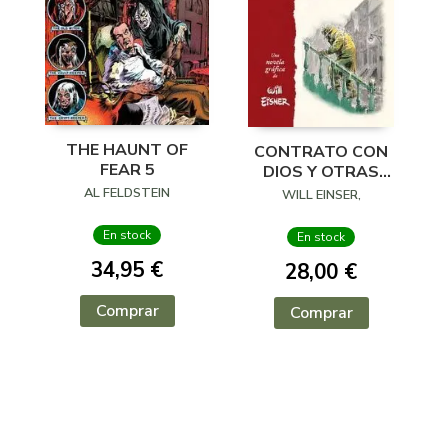
THE HAUNT OF
CONTRATO CON
FEAR 5
DIOS Y OTRAS
HISTORIAS DE LOS
AL FELDSTEIN
WILL EINSER,
TENEMENTS
En stock
En stock
34,95 €
28,00 €
Comprar
Comprar