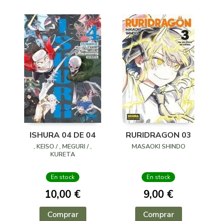
ISHURA 04 DE 04
RURIDRAGON 03
, KEISO / , MEGURI / ,
MASAOKI SHINDO
KURETA
En stock
En stock
10,00 €
9,00 €
Comprar
Comprar