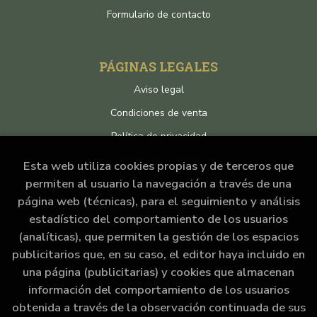
Formulario de contacto
PÁGINAS LEGALES
Aviso legal
Condiciones de venta
Política de privacidad
Política de Cookies
Esta web utiliza cookies propias y de terceros que
permiten al usuario la navegación a través de una
página web (técnicas), para el seguimiento y análisis
ATENCIÓN AL CLIENTE
estadístico del comportamiento de los usuarios
Quiénes somos
(analíticas), que permiten la gestión de los espacios
publicitarios que, en su caso, el editor haya incluido en
Pedidos especiales
una página (publicitarias) y cookies que almacenan
Formulario de desistimiento
información del comportamiento de los usuarios
obtenida a través de la observación continuada de sus