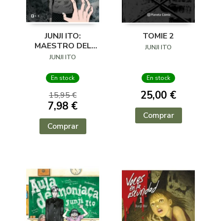
JUNJI ITO:
TOMIE 2
MAESTRO DEL
JUNJI ITO
TERROR HIKIZUKI Y
JUNJI ITO
OSHIKIRI
En stock
En stock
25,00 €
15,95 €
7,98 €
Comprar
Comprar