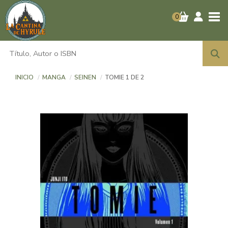
Tog
0
INICIO
MANGA
SEINEN
TOMIE 1 DE 2