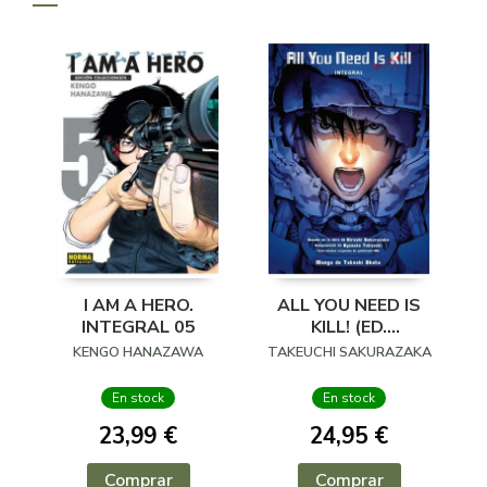
I AM A HERO.
ALL YOU NEED IS
INTEGRAL 05
KILL! (ED.
COLECCIONISTA)
KENGO HANAZAWA
TAKEUCHI SAKURAZAKA
En stock
En stock
23,99 €
24,95 €
Comprar
Comprar