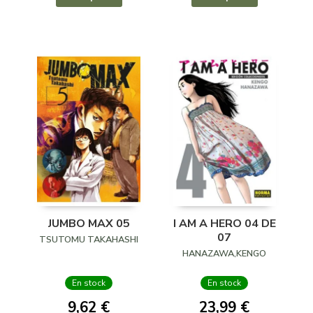
JUMBO MAX 05
I AM A HERO 04 DE
07
TSUTOMU TAKAHASHI
HANAZAWA,KENGO
En stock
En stock
9,62 €
23,99 €