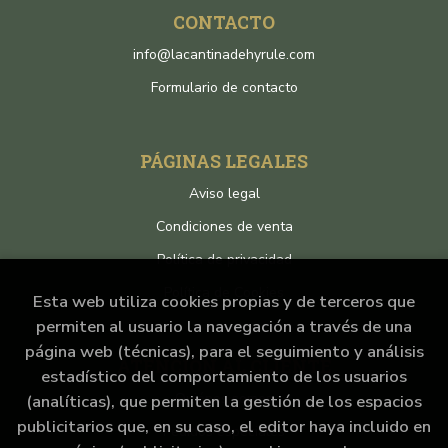
CONTACTO
info@lacantinadehyrule.com
Formulario de contacto
PÁGINAS LEGALES
Aviso legal
Condiciones de venta
Política de privacidad
Política de Cookies
Esta web utiliza cookies propias y de terceros que
permiten al usuario la navegación a través de una
página web (técnicas), para el seguimiento y análisis
ATENCIÓN AL CLIENTE
estadístico del comportamiento de los usuarios
Quiénes somos
(analíticas), que permiten la gestión de los espacios
publicitarios que, en su caso, el editor haya incluido en
Pedidos especiales