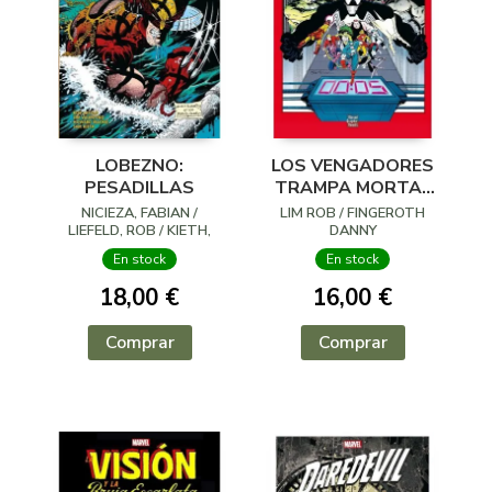
LOBEZNO:
LOS VENGADORES
PESADILLAS
TRAMPA MORTAL
LA BOVEDA
NICIEZA, FABIAN /
LIM ROB / FINGEROTH
LIEFELD, ROB / KIETH,
DANNY
SAM / VVAA
En stock
En stock
18,00 €
16,00 €
Comprar
Comprar