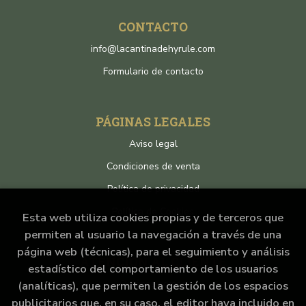
CONTACTO
info@lacantinadehyrule.com
Formulario de contacto
PÁGINAS LEGALES
Aviso legal
Condiciones de venta
Política de privacidad
Política de Cookies
Esta web utiliza cookies propias y de terceros que
permiten al usuario la navegación a través de una
página web (técnicas), para el seguimiento y análisis
ATENCIÓN AL CLIENTE
estadístico del comportamiento de los usuarios
Quiénes somos
(analíticas), que permiten la gestión de los espacios
publicitarios que, en su caso, el editor haya incluido en