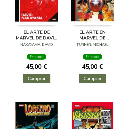
EL ARTE DE
EL ARTE EN
MARVEL DE DAVID
MARVEL DE
NAKAYAMA
MICHAEL TURNER
NAKAYAMA, DAVID
TURNER, MICHAEL
En stock
En stock
45,00 €
45,00 €
Comprar
Comprar