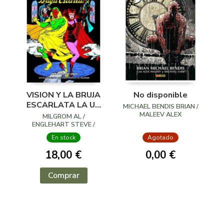
VISION Y LA BRUJA
No disponible
ESCARLATA LA UN
MICHAEL BENDIS BRIAN /
AÑO EN SUS VIDAS
MALEEV ALEX
MILGROM AL /
ENGLEHART STEVE /
HOWELL RICHARD
En stock
Agotado
18,00 €
0,00 €
Comprar