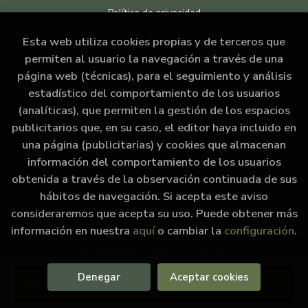
Política de privacidad
Política de Cookies
Esta web utiliza cookies propias y de terceros que
permiten al usuario la navegación a través de una
página web (técnicas), para el seguimiento y análisis
ATENCIÓN AL CLIENTE
estadístico del comportamiento de los usuarios
Quiénes somos
(analíticas), que permiten la gestión de los espacios
publicitarios que, en su caso, el editor haya incluido en
Pedidos especiales
una página (publicitarias) y cookies que almacenan
Formulario de desistimiento
información del comportamiento de los usuarios
obtenida a través de la observación continuada de sus
hábitos de navegación. Si acepta este aviso
consideraremos que acepta su uso. Puede obtener más
información en nuestra
aquí
o cambiar la
configuración
.
2026 ©
La cantina de Hyrule
. Todos los Derechos
Reservados |
Grupo Trevenque
Denegar
Aceptar cookies
Añadir a mi cesta