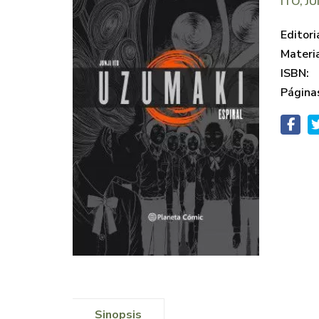
ITO, JU
Editori
Materi
ISBN:
Página
Sinopsis