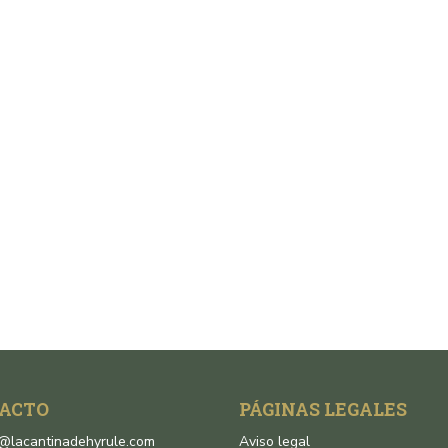
ACTO
PÁGINAS LEGALES
o@lacantinadehyrule.com
Aviso legal