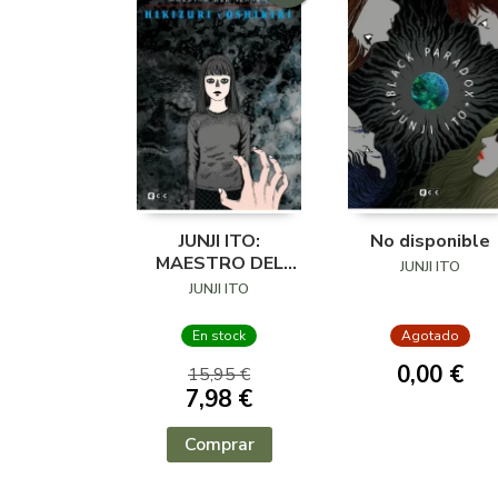
JUNJI ITO:
No disponible
MAESTRO DEL
JUNJI ITO
TERROR HIKIZUKI Y
JUNJI ITO
OSHIKIRI
En stock
Agotado
0,00 €
15,95 €
7,98 €
Comprar