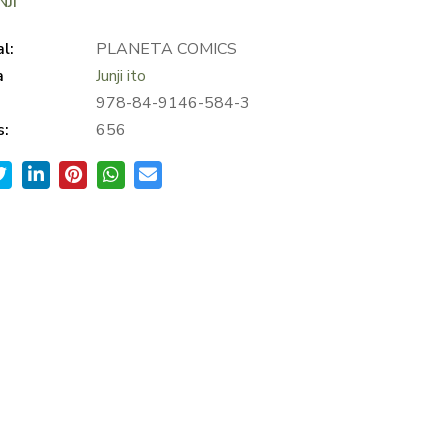
NJI
al:
PLANETA COMICS
a
Junji ito
978-84-9146-584-3
s:
656