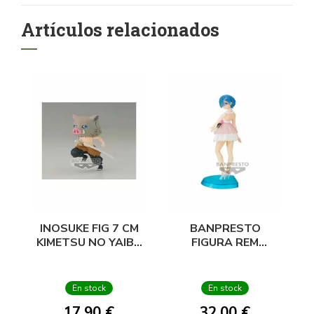
Artículos relacionados
INOSUKE FIG 7 CM
BANPRESTO
KIMETSU NO YAIBA
FIGURA REM
Q POSKET
RE:ZERO 20 CM
En stock
En stock
17,90 €
32,00 €