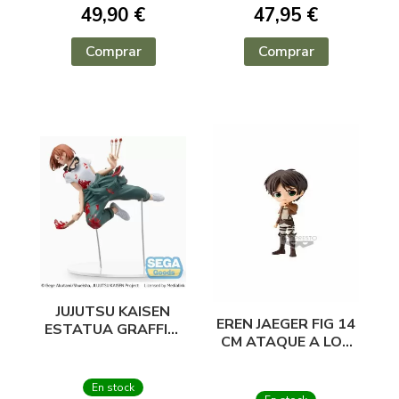
49,90 €
47,95 €
Comprar
Comprar
JUJUTSU KAISEN
EREN JAEGER FIG 14
ESTATUA GRAFFITI
CM ATAQUE A LOS
X BATTLE 12 CM
TITANES
NOBARA KUGISAKI
En stock