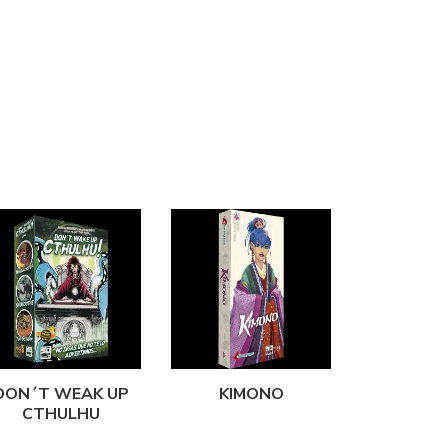
DON´T WEAK UP
KIMONO
CTHULHU