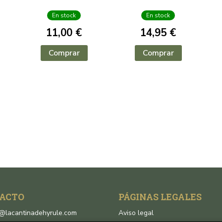
A
ATRAPADORA
En stock
En stock
11,00 €
14,95 €
Comprar
Comprar
ACTO
PÁGINAS LEGALES
o@lacantinadehyrule.com
Aviso legal