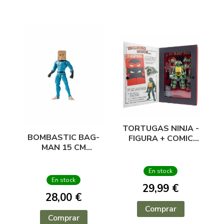
TORTUGAS NINJA -
BOMBASTIC BAG-
FIGURA + COMIC
MAN 15 CM
RAPHAEL
MARVEL LEGENDS
EXCLUSIVE 13 CM
En stock
En stock
29,99 €
28,00 €
Comprar
Comprar